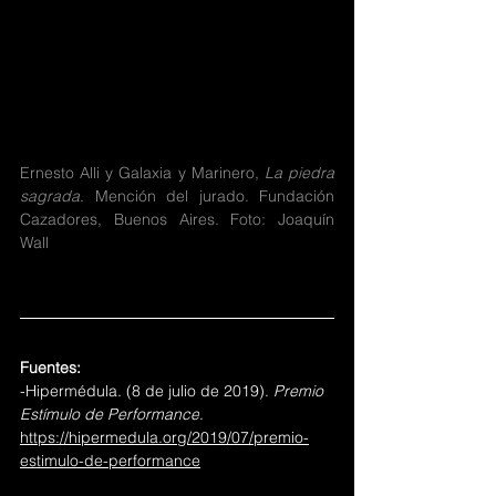
Ernesto Alli y Galaxia y Marinero, 
La piedra 
sagrada
. Mención del jurado. Fundación 
Cazadores, Buenos Aires. Foto: Joaquín 
Wall
Fuentes:
-Hipermédula. (8 de julio de 2019). 
Premio 
Estímulo de Performance
. 
https://hipermedula.org/2019/07/premio-
estimulo-de-performance