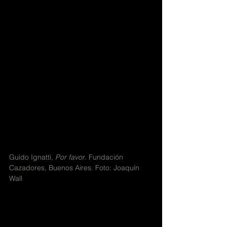
Guido Ignatti, 
Por favor
. Fundación 
Cazadores, Buenos Aires. Foto: Joaquín 
Wall