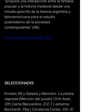
“propone una intersección entre la fantasía 
popular y la historia medieval desde una 
mirada apócrifa de la historia argentina y 
latinoamericana para el estudio 
posmoderno de la sociedad 
contemporánea” (Alli).
https://youtu.be/4TlpBBc7Gtc
SELECCIONADXS
Ernesto Alli y Galaxia y Marinero, 
La piedra 
sagrada
 (Mención del jurado)
 | Erik Arazi, 
Off 
| Carrie Bencardino, 
D.E.T.
 | Johanna 
Borchardt, 
Play 
| Constanza Cortez,
 XXI: El 