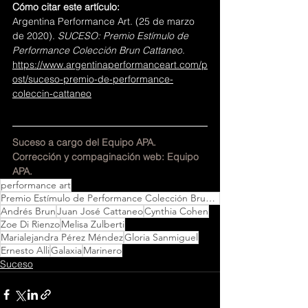
Cómo citar este artículo:
Argentina Performance Art. (25 de marzo 
de 2020). 
SUCESO: Premio Estímulo de 
Performance Colección Brun Cattaneo
. 
https://www.argentinaperformanceart.com/p
ost/suceso-premio-de-performance-
coleccin-cattaneo
Suceso a cargo del Equipo APA.
Corrección y compaginación web: Equipo 
APA.
performance art
Premio Estímulo de Performance Colección Brun Cattaneo
Andrés Brun
Juan José Cattaneo
Cynthia Cohen
Zoe Di Rienzo
Melisa Zulberti
Marialejandra Pérez Méndez
Gloria Sanmiguel
Ernesto Alli
Galaxia
Marinero
Suceso