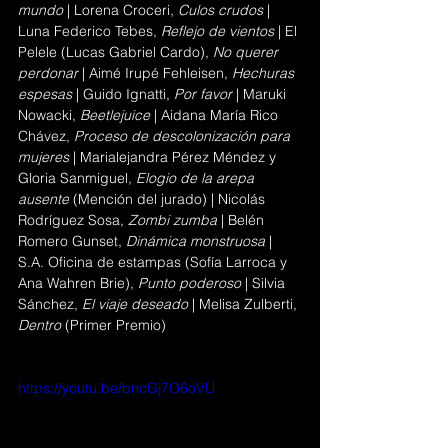
mundo
 | Lorena Croceri, 
Culos crudos
 | 
Luna Federico Tebes, 
Reflejo de vientos
 | El 
Pelele (Lucas Gabriel Cardo), 
No querer 
perdonar
 | Aimé Irupé Fehleisen, 
Hechuras 
espesas
 | Guido Ignatti, 
Por favor
 | Maruki 
Nowacki, 
Beetlejuice 
| Aidana María Rico 
Chávez, 
Proceso de descolonización para 
mujeres
 | 
Marialejandra Pérez Méndez y 
Gloria Sanmiguel, 
Elogio de la arepa 
ausente
 (Mención del jurado)
 | 
Nicolás 
Rodríguez Sosa, 
Zombi zumba
 | Belén 
Romero Gunset, 
Dinámica monstruosa
 | 
S.A. Oficina de estampas (Sofía Larroca y 
Ana Wahren Brie), 
Punto poderoso
 | Silvia 
Sánchez, 
El viaje deseado
 | 
Melisa Zulberti, 
Dentro 
(Primer Premio) 
https://youtu.be/bncGj7O6oVU