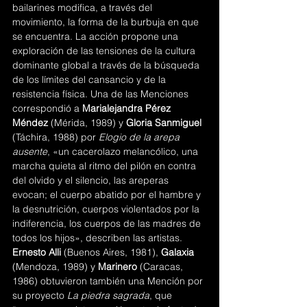
bailarines modifica, a través del 
movimiento, la forma de la burbuja en que 
se encuentra. La acción propone una 
exploración de las tensiones de la cultura 
dominante global a través de la búsqueda 
de los límites del cansancio y de la 
resistencia física. Una de las 
Menciones
correspondió a 
Marialejandra Pérez 
Méndez 
(Mérida, 1989) y 
Gloria Sanmiguel 
(Táchira, 1988) por 
Elogio de la arepa 
ausente
, «un cacerolazo melancólico, una 
marcha quieta al ritmo del pilón en contra 
del olvido y el silencio, las areperas 
evocan; el cuerpo abatido por el hambre y 
la desnutrición, cuerpos violentados por la 
indiferencia, los cuerpos de las madres de 
todos los hijos», describen las artistas. 
Ernesto Alli
 (Buenos Aires, 1981), 
Galaxia
(Mendoza, 1989) y 
Marinero
 (Caracas, 
1986) obtuvieron también una 
Mención 
por 
su proyecto 
La piedra sagrada
, que 