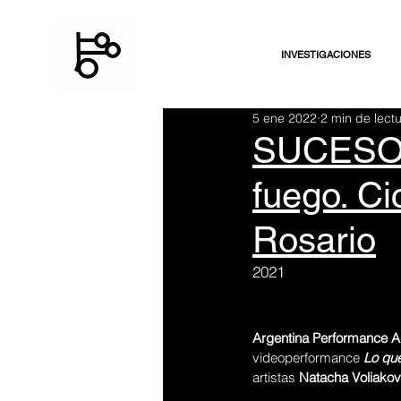
INVESTIGACIONES
5 ene 2022
2 min de lect
SUCESO: 
fuego. Ci
Rosario
2021
Argentina Performance A
videoperformance 
Lo qu
artistas 
Natacha Voliakov