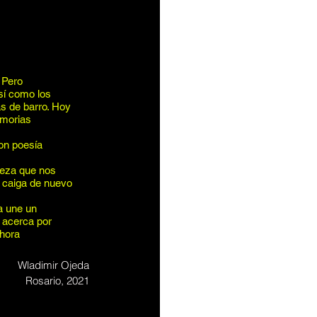
 Pero 
sí como los 
s de barro. Hoy 
morias 
on poesía 
leza que nos 
o caiga de nuevo 
a une un 
 acerca por 
ahora 
Wladimir Ojeda
Rosario, 2021