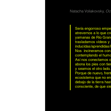
Natacha Voliakovsky, 
Oc
Sería engorroso empeza
atrevernos a lo que c
yamanas de Río Grande
trasladamos videos y 
inducidas/aprendidas/
Nos  incineramos con 
contemplando el humo 
Así nos conectamos co
abona los pies con tie
y seamos el otro lado
Porque de nuevo, frent
ecosistema que no enti
debajo de la tierra has
consciente, de que s