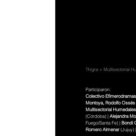
Thigra + Multisectorial 
Participaron:
Colectivo Efimerodramas
Montoya, Rodolfo Ossés 
Multisectorial Humedales
(Córdoba) | 
Alejandra Mon
Fuego/Santa Fe) | 
Bondi C
Romero Almenar
 (Jujuy) |