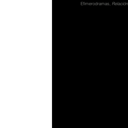
Efimerodramas, 
Relación