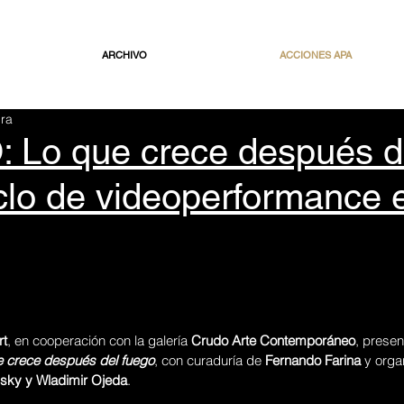
ARCHIVO
ACCIONES APA
ura
Lo que crece después d
clo de videoperformance 
rt
, en cooperación con la galería 
Crudo Arte Contemporáneo
, presen
e crece después del fuego
, con curaduría de 
Fernando Farina
 y orga
sky y Wladimir Ojeda
.