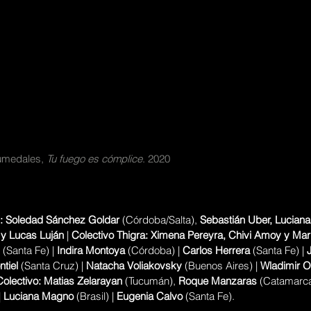
Humedales, 
Tu fuego es cómplice
. 2020
: Soledad Sánchez Goldar
 (Córdoba/Salta), 
Sebastián Uber, Luciana 
y Lucas Luján
 | 
Colectivo Thigra: Ximena Pereyra, Chivi Amoy y Mar
 (Santa Fe) | 
Indira Montoya
 (Córdoba) | 
Carlos Herrera
 (Santa Fe) | 
tiel
 (Santa Cruz) | 
Natacha Voliakovsky
 (Buenos Aires) | 
Wladimir O
olectivo: Matias Zelarayan 
(Tucumán), 
Roque Manzaras
 (Catamarca
 
Luciana Magno
 (Brasil) | 
Eugenia Calvo
 (Santa Fe).