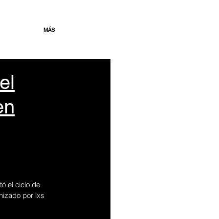
MÁS
el
en
tó el ciclo de 
nizado por lxs 