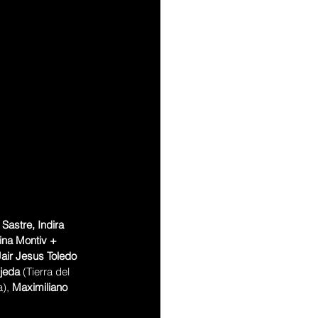
Sastre, Indira 
ina Montiv + 
Jair Jesus Toledo
jeda
 (Tierra del 
), 
Maximiliano 