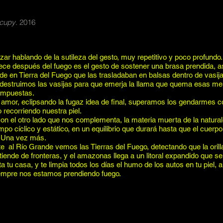
cupy
. 2016
r hablando de la sutileza del gesto, muy repetitivo y poco profundo.
rece después del fuego es el gesto de sostener una brasa prendida, a
 en Tierra del Fuego que las trasladaban en balsas dentro de vasija
destruimos las vasijas para que emerja la llama que quema esas me
impuestas. 
amor, eclipsando la fugaz idea de final, superamos los gendarmes c
recorriendo nuestra piel.
n el otro lado que nos complementa, la materia muerta de la natura
mpo cíclico y estático, en un equilibrio que durará hasta que el cuerp
. Una vez más. 
e  al Río Grande vemos las Tierras del Fuego, detectando que la orill
ende de fronteras, y el amazonas llega a un litoral expandido que se
ta tu casa, y te limpia todos los días el humo de los autos en tu piel, 
iempre nos estamos prendiendo fuego.