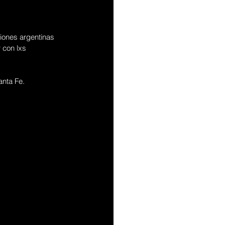
iones argentinas 
 con lxs 
anta Fe. 