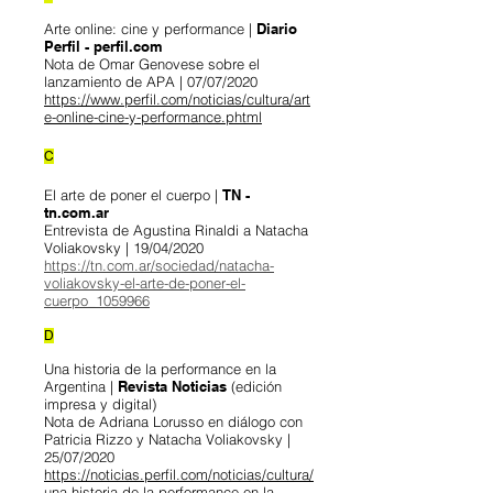
Arte online: cine y performance |
Diario
Perfil - perfil.com
Nota de Omar Genovese sobre el
lanzamiento de APA | 07/07/2020
https://www.perfil.com/noticias/cultura/art
e-online-cine-y-performance.phtml
C
El arte de poner el cuerpo |
TN -
tn.com.ar
Entrevista de Agustina Rinaldi a Natacha
Voliakovsky | 19/04/2020
https://tn.com.ar/sociedad/natacha-
voliakovsky-el-arte-de-poner-el-
cuerpo_1059966
D
Una historia de la performance en la
Argentina |
Revista Noticias
(edición
impresa y digital)
Nota de Adriana Lorusso en diálogo con
Patricia Rizzo y Natacha Voliakovsky |
25/07/2020
https://noticias.perfil.com/noticias/cultura/
una-historia-de-la-performance-en-la-