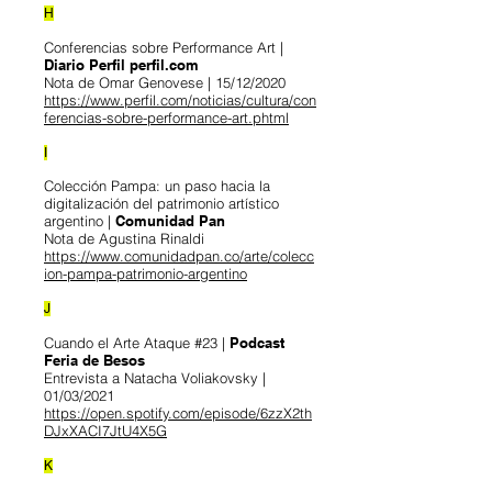
H
Conferencias sobre Performance Art |
Diario Perfil perfil.com
Nota de Omar Genovese | 15/12/2020
https://www.perfil.com/noticias/cultura/con
ferencias-sobre-performance-art.phtml
I
Colección Pampa: un paso hacia la
digitalización del patrimonio artístico
argentino |
Comunidad Pan
Nota de Agustina Rinaldi
https://www.comunidadpan.co/arte/colecc
ion-pampa-patrimonio-argentino
J
Cuando el Arte Ataque #23 |
Podcast
Feria de Besos
Entrevista a Natacha Voliakovsky |
01/03/2021
https://open.spotify.com/episode/6zzX2th
DJxXACI7JtU4X5G
K