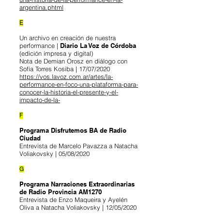
argentina.phtml
E
Un archivo en creación de nuestra
performance |
Diario La Voz de Córdoba
(edición impresa y digital)
Nota de Demian Orosz en diálogo con
Sofía Torres Kosiba | 17/07/2020
https://vos.lavoz.com.ar/artes/la-
performance-en-foco-una-plataforma-para-
conocer-la-historia-el-presente-y-el-
impacto-de-la-
F
Programa Disfrutemos BA de Radio
Ciudad
Entrevista de Marcelo Pavazza a Natacha
Voliakovsky | 05/08/2020
G
Programa Narraciones Extraordinarias
de Radio Provincia AM1270
Entrevista de Enzo Maqueira y Ayelén
Oliva a Natacha Voliakovsky | 12/05/2020