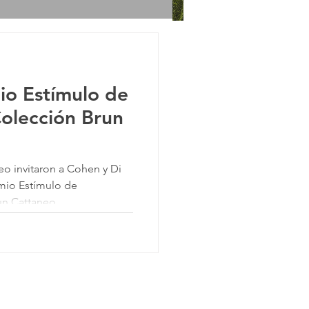
o Estímulo de
olección Brun
eo invitaron a Cohen y Di
mio Estímulo de
un Cattaneo