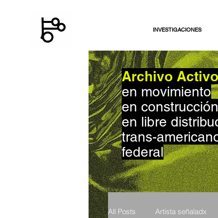
INVESTIGACIONES
Archivo Activ
en movimiento
en construcció
en libre distribu
trans-american
federal
All Posts
Artista señaladx