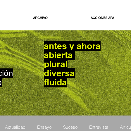
ARCHIVO
ACCIONES APA
antes y ahora
o
abierta
plural
n
diversa
ción
fluida
o
Actualidad
Ensayo
Suceso
Entrevista
Artícu