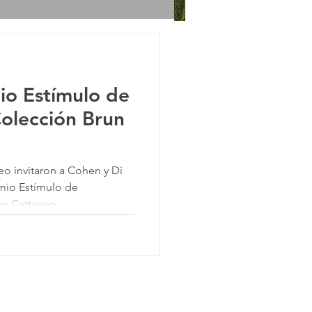
o Estímulo de
olección Brun
eo invitaron a Cohen y Di
mio Estímulo de
un Cattaneo