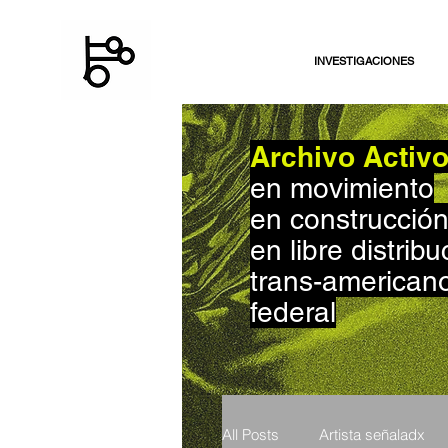
INVESTIGACIONES
Archivo Activ
en movimiento
en construcció
en libre distribu
trans-american
federal
All Posts
Artista señaladx