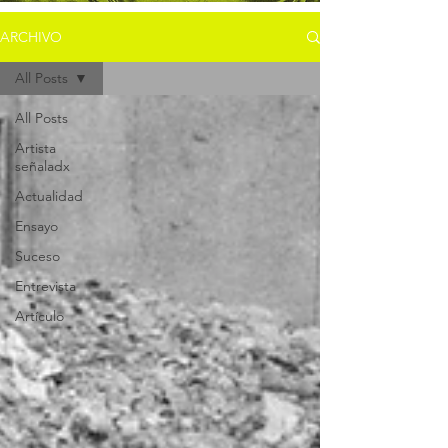
ARCHIVO
All Posts
All Posts
Artista
señaladx
Actualidad
Ensayo
Suceso
Entrevista
Artículo