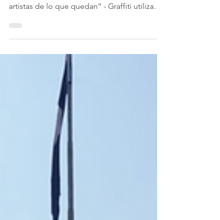
“Nos sorprende estar vivos cada mañana,
tener sed e imaginar el agua. Escombros
artistas de lo que quedan” - Graffiti utilizado
por el Grupo en sus acciones callejeras en
los terrenos de San Telmo Por Rodrigo Ruíz
Orozco Escombros (1998), de la serie
Pancartas I. Foto cortesía Grupo Escombros
El Grupo Escombros nace el 9 de julio de
1988 en la ciudad de La Plata, provincia de
Buenos Aires, en un contexto todavía
atravesado por los residuos —materiales y
simbólicos— de la dict