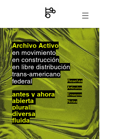
Archivo Activo
en movimiento
en construcción
en libre distribución
trans-americano
federal
Reseñas
Artículos
antes y ahora
Ensayos
abierta
Notas
plural
diversa
fluida