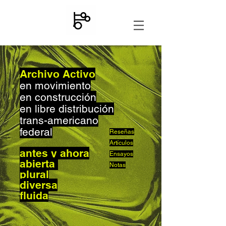
Archivo Activo
en movimiento
en construcción
en libre distribución
trans-americano
federal
Reseñas
Artículos
antes y ahora
Ensayos
abierta
Notas
plural
diversa
fluida