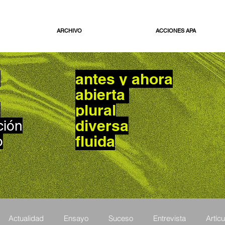
ARCHIVO
ACCIONES APA
antes y ahora
o
abierta
plural
n
diversa
ción
fluida
o
Actualidad
Ensayo
Suceso
Entrevista
Artícu