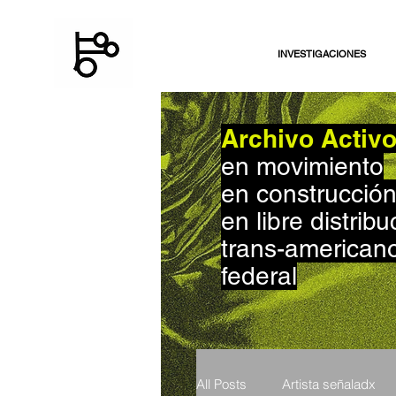
INVESTIGACIONES
Archivo Activ
en movimiento
en construcció
en libre distribu
trans-american
federal
All Posts
Artista señaladx