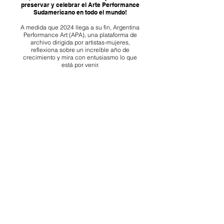
Argentina Performance Art
¡Gracias a tu colaboración podemos
preservar y celebrar el Arte Performance
Sudamericano en todo el mundo!
A medida que 2024 llega a su fin, Argentina
Performance Art (APA), una plataforma de
archivo dirigida por artistas-mujeres,
reflexiona sobre un increíble año de
crecimiento y mira con entusiasmo lo que
está por venir.
¡Apoya la Performance Art! Cada
contribución, grande o pequeña, marca la
diferencia.
¡Esperamos poder contar con tu apoyo!