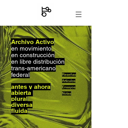
Archivo Activo
en movimiento
en construcción
en libre distribución
trans-americano
federal
Reseñas
Artículos
antes y ahora
Ensayos
abierta
Notas
plural
diversa
fluida