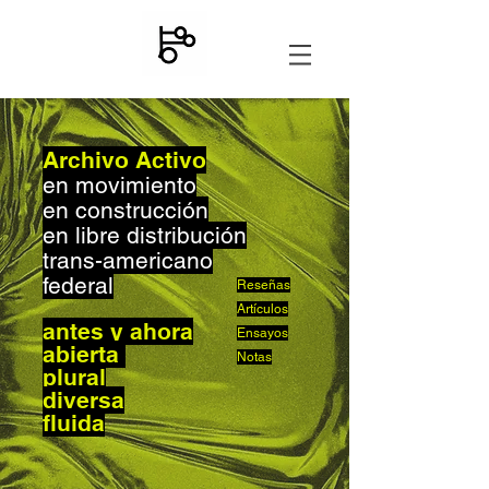
Archivo Activo
en movimiento
en construcción
en libre distribución
trans-americano
federal
Reseñas
Artículos
antes y ahora
Ensayos
abierta
Notas
plural
diversa
fluida