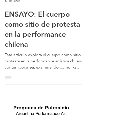
17 abr 2025
ENSAYO: El cuerpo
como sitio de protesta
en la performance
chilena
Este artículo explora el cuerpo como sitio de
protesta en la performance artística chilena
contemporánea, examinando cómo lxs
artistas utilizan sus cuerpos para desafiar
normas sociales, narrativas históricas y
violencias estructurales. A través de una
mirada multidisciplinaria, el estudio analiza
obras de colectivos como Las Yeguas del
Donaciones!