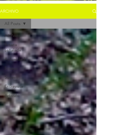
ARCHIVO
All Posts
All Posts
Artista
señaladx
Actualidad
Ensayo
Suceso
Entrevista
Artículo