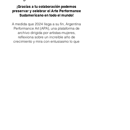
Apocalipsis y Las Tesis, así como de artistas
Programa de Patrocin
io
individuales como Vicky Larraín, Seba
Argentina Performance Art
Calfuqueo y Felipe Rivas San Martín.
¡Gracias a tu colaboración podemos
preservar y celebrar el Arte Performance
Sudamericano en todo el mundo!
A medida que 2024 llega a su fin, Argentina
Performance Art (APA), una plataforma de
archivo dirigida por artistas-mujeres,
reflexiona sobre un increíble año de
crecimiento y mira con entusiasmo lo que
está por venir.
¡Apoya la Performance Art! Cada
contribución, grande o pequeña, marca la
diferencia.
¡Esperamos poder contar con tu apoyo!