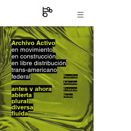
Archivo Activo
en movimiento
en construcción
en libre distribución
trans-americano
federal
Reseñas
Artículos
antes y ahora
Ensayos
abierta
Notas
plural
diversa
fluida