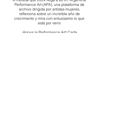
Sudamericano en todo el mundo!
A medida que 2024 llega a su fin, Argentina
Performance Art (APA), una plataforma de
archivo dirigida por artistas-mujeres,
reflexiona sobre un increíble año de
crecimiento y mira con entusiasmo lo que
está por venir.
¡Apoya la Performance Art! Cada
contribución, grande o pequeña, marca la
diferencia.
¡Esperamos poder contar con tu apoyo!