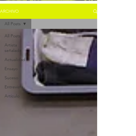
ARCHIVO
All Posts
All Posts
Artista
señaladx
Actualidad
Ensayo
Suceso
Entrevista
Artículo