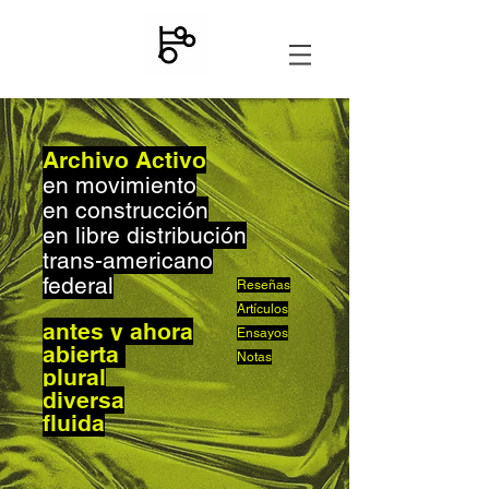
Archivo Activo
en movimiento
en construcción
en libre distribución
trans-americano
federal
Reseñas
Artículos
antes y ahora
Ensayos
abierta
Notas
plural
diversa
fluida