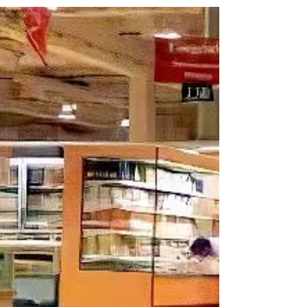
26 ene 2024
ARTISTA SEÑALADX:
Nilda Rosemberg (Río
Gallegos)
Nilda Rosemberg es docente, artista visual y
performer. Nació en Río Gallegos en 1973,
desde 1993 vivió y trabajó en Bahía Blanca.