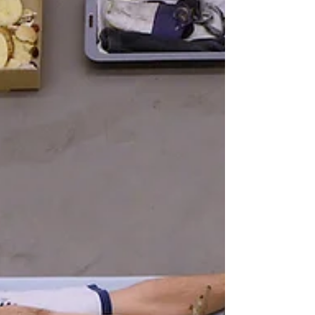
los terrenos de San Telmo Por Rodrigo Ruíz
Orozco Escombros (1998), de la serie
Pancartas I. Foto cortesía Grupo Escombros
El Grupo Escombros nace el 9 de julio de
1988 en la ciudad de La Plata, provincia de
Buenos Aires, en un contexto todavía
atravesado por los residuos —materiales y
simbólicos— de la dict