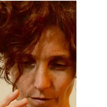
ARTISTA SEÑALADX:
Gabriel Baggio (Buenos
Aires)
Gabriel Baggio es artista visual, licenciado y
profesor de artes visuales. Nació en Buenos
Aires, en 1974, donde vive y trabaja.