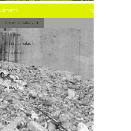
ARCHIVO
Artista señaladx
All Posts
Artista señaladx
Actualidad
Ensayo
Suceso
Entrevista
Artículo