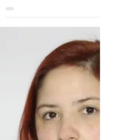
(Rosario/Buenos Aires)
Carlos Herrera (Rosario, 1976) es un artista
visual argentino cuya obra se origina en el
imaginario rural de su infancia como hijo de
campesinos y floricultores, para luego
expandirse hacia un universo que integra
performance art, collage y video.