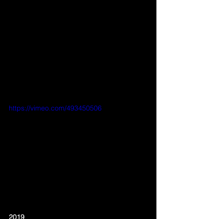
https://vimeo.com/493450506
2019