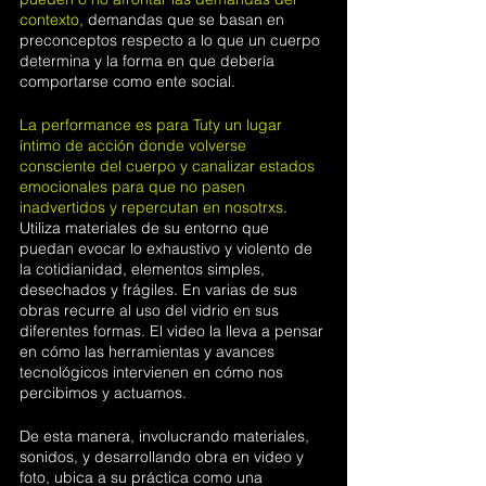
contexto, 
d
emandas que se basan en 
preconceptos respecto a lo que un cuerpo 
determina y la forma en que debería 
comportarse como ente social.
La performance es para Tuty un lugar 
íntimo de acción donde volverse 
consciente del cuerpo y canalizar estados 
emocionales para que no pasen 
inadvertidos y repercutan en nosotrxs
. 
Utiliza materiales de su entorno que 
puedan evocar lo exhaustivo y violento de 
la cotidianidad, elementos simples, 
desechados y frágiles. En varias de sus 
obras recurre al uso del vidrio en sus 
diferentes formas. El video la lleva a pensar 
en cómo las herramientas y avances 
tecnológicos intervienen en cómo nos 
percibimos y actuamos.
De esta manera, involucrando materiales, 
sonidos, y desarrollando obra en video y 
foto, ubica a su práctica como una 