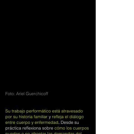
Foto: Ariel Guerchicoff
Su trabajo performático está atravesado 
por su historia familiar
 y 
refleja el diálogo 
entre cuerpo y enfermedad
.
 Desde su 
práctica reflexiona sobre 
cómo los cuerpos 
pueden o no afrontar las demandas del 