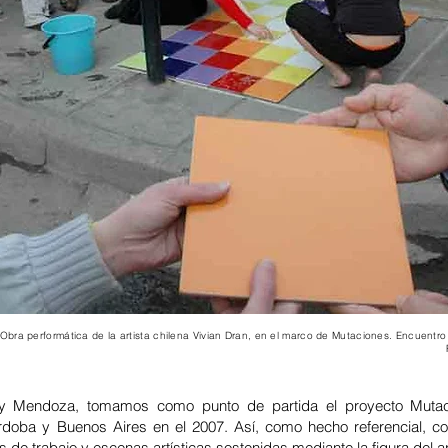
Obra performática de la artista chilena Vivian Dran, en el marco de Mutaciones. Encuentr
 Mendoza, tomamos como punto de partida el proyecto Mutacio
doba y Buenos Aires en el 2007. Así, como hecho referencial, con
 de trabajo y escenas artísticas sostenidas mediante la figura del ar