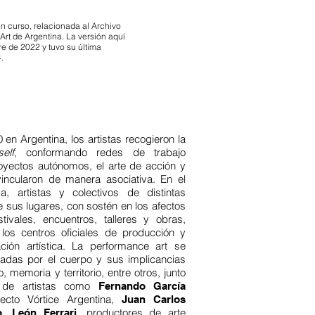
en curso, relacionada al Archivo
rt de Argentina. La versión aquí
e de 2022 y tuvo su última
.
en Argentina, los artistas recogieron la
elf
, conformando redes de trabajo
royectos autónomos, el arte de acción y
incularon de manera asociativa. En el
, artistas y colectivos de distintas
 sus lugares, con sostén en los afectos
ivales, encuentros, talleres y obras,
os centros oficiales de producción y
ción artística. La performance art se
adas por el cuerpo y sus implicancias
 memoria y territorio, entre otros, junto
co de artistas como
Fernando García
cto Vórtice Argentina,
Juan Carlos
,
, productores de arte
o
León Ferrari