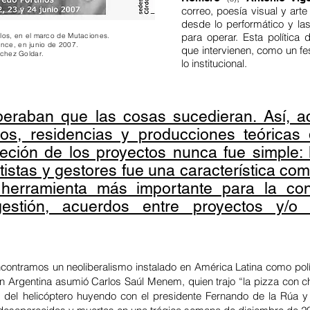
correo, poesía visual y ar
desde lo performático y la
para operar. Esta política 
illos, en el marco de Mutaciones.
nce, en junio de 2007.
que intervienen, como un fes
nchez Goldar.
lo institucional.
peraban que las cosas sucedieran. Así, act
tros, residencias y producciones teóricas
ción de los proyectos nunca fue simple: l
istas y gestores fue una característica com
 herramienta más importante para la con
gestión, acuerdos entre proyectos y/o
encontramos un neoliberalismo instalado en América Latina como polít
en Argentina asumió Carlos Saúl Menem, quien trajo “la pizza con
 del helicóptero huyendo con el presidente Fernando de la Rúa y 