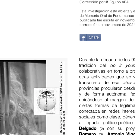
Corrección por @ Equipo APA
Esta investigación está abierta y 
de Memoria Oral de Performance A
publicada fue escrita en noviembr
corrección en noviembre de 2024
Share
Durante la década de los 90 
tradición del
do it yours
colaborativas en torno a p
otras actividades que se v
transcurso de esa década
provincias produjeron desde
y de forma autónoma, fest
ubicándose al margen de l
ciertas formas de legitima
conectaba en redes interes
sociales como clase, género,
al legado político-poéti
con su proye
Delgado
(2)
,
Romero
Antonio Vig
(3)