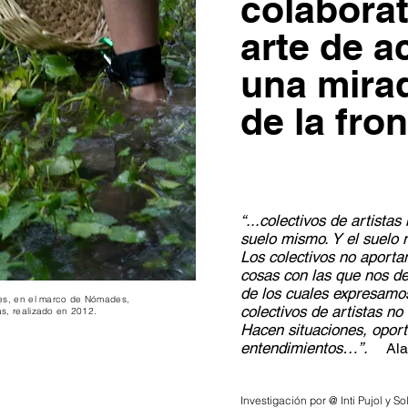
colaborat
arte de a
una mirad
de la fro
“...colectivos de artistas
suelo mismo.
Y el suelo 
Los colectivos no aporta
cosas con las que nos del
de los cuales expresamos
tes, en el marco de Nómades,
colectivos de artistas n
s, realizado en 2012.
Hacen situaciones, oport
entendimientos…”.
Al
Investigación por @ Inti Pujol y 