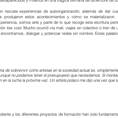
 desaparecidos y muertos en una trágica semana de diciembre de 2
ación rescata experiencias de autoorganización, además de dar cu
ias produjeron estos acontecimientos y cómo se materializaron
xperiencia, somos arte y parte de lo que recoge esta escritura pe
vión
low cost
. Mucho ocurrió vía mail, viajes en colectivo o tren de 
 encontrarnos, dialogar y potenciar redes sin nombre. Estas palab
ma de sobrevivir como artistas en la sociedad actual es, simplement
aunque no podamos tener el presupuesto que necesitamos. Si montas 
n en la lucha la próxima vez. Un artista polaco me dijo una vez que l
iente y los diferentes proyectos de formación han sido fundamentale