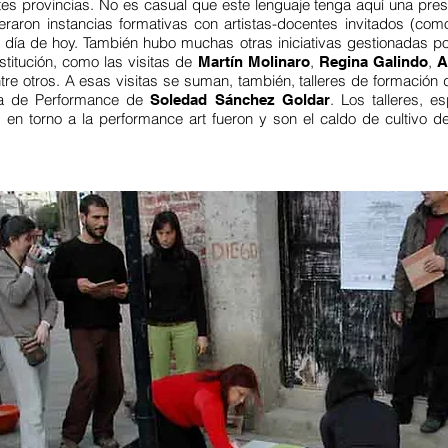
tes provincias. No es casual que este lenguaje tenga aquí una pre
eraron instancias formativas con artistas-docentes invitados (co
l día de hoy. También hubo muchas otras iniciativas gestionadas p
titución, como las visitas de
,
,
Martín Molinaro
Regina Galindo
A
ntre otros. A esas visitas se suman, también, talleres de formación
a de Performance de
. Los talleres, 
Soledad Sánchez Goldar
n torno a la performance art fueron y son el caldo de cultivo de
.