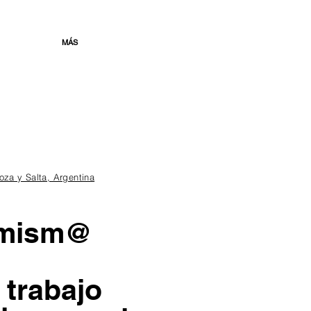
MÁS
za y Salta, Argentina
 mism@
 trabajo