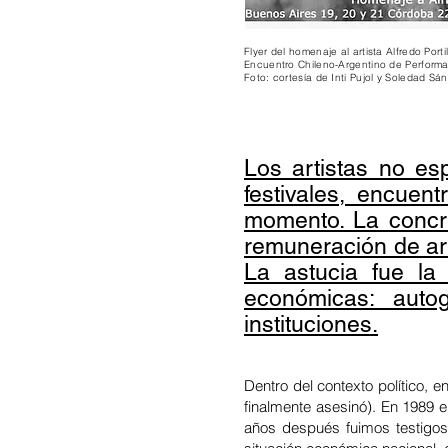
Flyer del homenaje al artista Alfredo Port
Encuentro Chileno-Argentino de Performa
Foto: cortesía de Inti Pujol y Soledad Sá
Los artistas no es
festivales, encuen
momento. La concre
remuneración de art
La astucia fue la
económicas: auto
instituciones.
Dentro del contexto político, 
finalmente asesinó). En 1989 
años después fuimos testigos