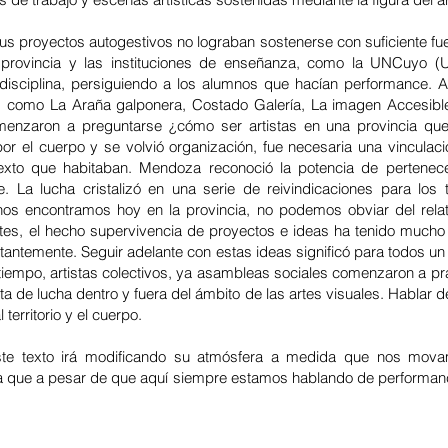
us proyectos autogestivos no lograban sostenerse con suficiente f
provincia y las instituciones de enseñanza, como la UNCuyo (U
 disciplina, persiguiendo a los alumnos que hacían performance. 
s como La Araña galponera, Costado Galería, La imagen Accesibl
omenzaron a preguntarse ¿cómo ser artistas en una provincia q
r el cuerpo y se volvió organización, fue necesaria una vinculación
texto que habitaban. Mendoza reconoció la potencia de pertenec
e. La lucha cristalizó en una serie de reivindicaciones para los
 encontramos hoy en la provincia, no podemos obviar del relato 
es, el hecho supervivencia de proyectos e ideas ha tenido mucho 
stantemente. Seguir adelante con estas ideas significó para todos un
 tiempo, artistas colectivos, ya asambleas sociales comenzaron a pr
a de lucha dentro y fuera del ámbito de las artes visuales. Hablar
 territorio y el cuerpo.
ste texto irá modificando su atmósfera a medida que nos mova
 que a pesar de que aquí siempre estamos hablando de performance