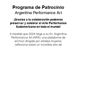
Donaciones!
Programa de Patrocin
io
Argentina Performance Art
¡Gracias a tu colaboración podemos
preservar y celebrar el Arte Performance
Sudamericano en todo el mundo!
A medida que 2024 llega a su fin, Argentina
Performance Art (APA), una plataforma de
archivo dirigida por artistas-mujeres,
reflexiona sobre un increíble año de
crecimiento y mira con entusiasmo lo que
está por venir.
¡Apoya la Performance Art! Cada
contribución, grande o pequeña, marca la
diferencia.
¡Esperamos poder contar con tu apoyo!