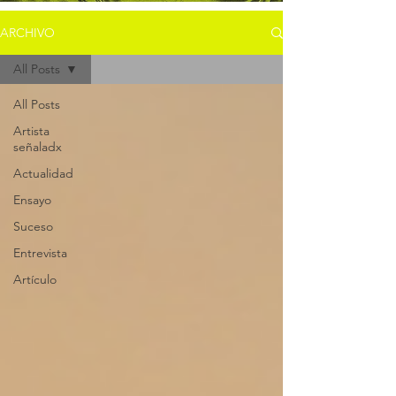
ARCHIVO
All Posts
All Posts
Artista
señaladx
Actualidad
Ensayo
Suceso
Entrevista
Artículo