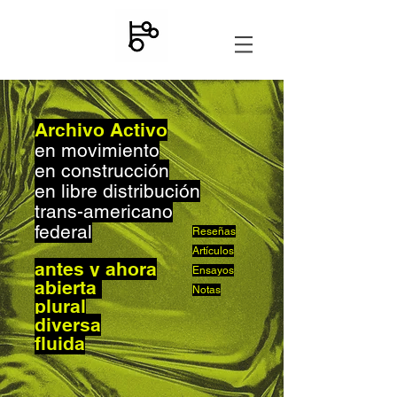
Archivo Activo
en movimiento
en construcción
en libre distribución
trans-americano
federal
Reseñas
Artículos
antes y ahora
Ensayos
abierta
Notas
plural
diversa
fluida