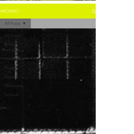
ARCHIVO
All Posts
All Posts
Artista
señaladx
Actualidad
Ensayo
Suceso
Entrevista
Artículo