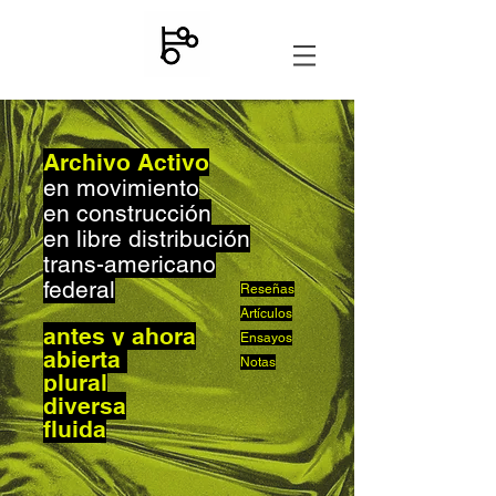
Archivo Activo
en movimiento
en construcción
en libre distribución
trans-americano
federal
Reseñas
Artículos
antes y ahora
Ensayos
abierta
Notas
plural
diversa
fluida