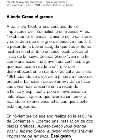
Alberto Greco ¡qué grande sos!
Registro por Sameer
Makarius. Buenos Aires, 1961. Gentileza
Galería Del Infinito
Alberto Greco el grande
A partir de 1959, Greco será uno de los
impulsores del informalismo en Buenos Aires.
No obstante, el encasillamiento no lo satisface
y considera que el signo pictórico va más allá,
a pesar de la buena acogida que sus pinturas
reciben en el ámbito artístico local. Desde el
inicio de la nueva década Greco “veía el arte
como una acción, una aventura continua, algo
que acontece en cada uno”
, lo que
(1)
desembocará en un cambio radical a partir de
1961, cuando se aleja de la pintura a modo de
protesta. La noción de que arte=vida se hace
cada vez más presente en su recorrido
artístico y espiritual y pone en evidencia su
naturaleza inquieta, que avanza sin temor a
abandonar expresiones artísticas que siente
están agotadas.
En noviembre de ese año realiza en la esquina
de Corrientes y Libertad una instalación de dos
piezas gráficas,
Alberto Greco ¡qué grande
sos!
y
Alberto Greco, el pintor informalista más
importante de América
.
Este gesto