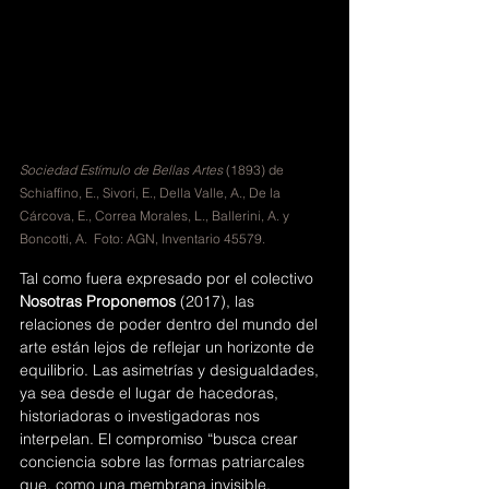
Sociedad Estímulo de Bellas Artes
 (1893) de 
Schiaffino, E., Sivori, E., Della Valle, A., De la 
Cárcova, E., Correa Morales, L., Ballerini, A. y 
Boncotti, A.  Foto: AGN, Inventario 45579.
Tal como fuera expresado por el colectivo 
Nosotras Proponemos
 (2017), las 
relaciones de poder dentro del mundo del 
arte están lejos de reflejar un horizonte de 
equilibrio. Las asimetrías y desigualdades, 
ya sea desde el lugar de hacedoras, 
historiadoras o investigadoras nos 
interpelan. El compromiso “busca crear 
conciencia sobre las formas patriarcales 
que, como una membrana invisible, 