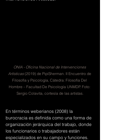
ONIA - Oficina Nacional de Intervenciones 
Artísticas
 (2019) de PipiSherman. II Encuentro de 
Filosofía y Psicología, Cátedra: Filosofía Del 
Hombre – Facultad De Psicología UNMDP. Foto: 
Sergio Colavita, cortesía de las artistas.
En términos weberianos (2008) la 
burocracia es definida como una forma de 
organización jerárquica del trabajo, donde 
los funcionarios o trabajadores están 
especializados en su campo y funciones. 