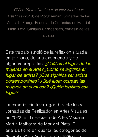
ONIA, Oficina Nacional de Intervenciones 
Artísticas
 (2018) de PipiSherman. Jornadas de las 
Artes del Fuego, Escuela de Cerámica de Mar del 
Plata. Foto: Gustavo Christiansen, cortesía de las 
artistas.
Este trabajo surgió de la reflexión situada 
en territorio, de una experiencia y de 
algunas preguntas:
¿Cuál es el lugar de las 
mujeres en el Arte? ¿Cómo se legitima el 
lugar de artista? ¿Qué significa ser artista 
contemporáneo? ¿Qué lugar ocupan las 
mujeres en el museo? ¿Quién legitima ese 
lugar?
La experiencia tuvo lugar durante las V 
Jornadas de Realizador en Artes Visuales 
en 2022, en la Escuela de Artes Visuales 
Martín Malharro de Mar del Plata. El 
análisis tiene en cuenta las categorías de 
“lo
erótico
”
 de 
Audre Lorde 
(1995) y “la 