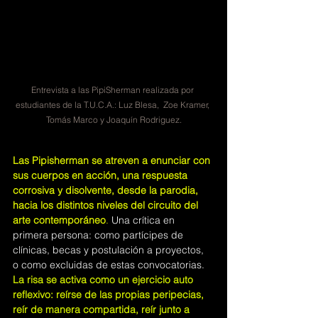
Entrevista a las PipiSherman realizada por 
estudiantes de la T.U.C.A.: Luz Blesa,  Zoe Kramer, 
Tomás Marco y Joaquín Rodriguez.
Las Pipisherman se atreven a enunciar con 
sus cuerpos en acción, una respuesta 
corrosiva y disolvente, desde la parodia, 
hacia los distintos niveles del circuito del 
arte contemporáneo
.
Una crítica en 
primera persona: como partícipes de 
clínicas, becas y postulación a proyectos, 
o como excluidas de estas convocatorias.
La risa se activa como un ejercicio auto 
reflexivo: reírse de las propias peripecias, 
reír de manera compartida, reír junto a 