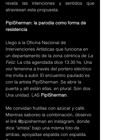
revela las intenciones y sentidos que 
atraviesan esta propuesta.
PipiSherman: la parodia como forma de 
resistencia
Llego a la Oficina Nacional de 
Intervenciones Artísticas que funciona en 
un departamento de la zona céntrica de 
La 
Feliz
. La cita agendada dice 13.30 hs. Una 
voz femenina a través del portero eléctrico 
me invita a subir. El encuentro pautado es 
con la artista PipiSherman. Se abre la 
puerta y allí están ellas, en plural. Son dos. 
Una unidad. LAS 
PipiSherman
.
Me convidan frutillas con azúcar y café. 
Mientras saboreo la combinación, observo 
el link @pipisherman en instagram, donde 
dice “artista” bajo una misma foto de 
ambas, apoyadas espalda con espalda. 