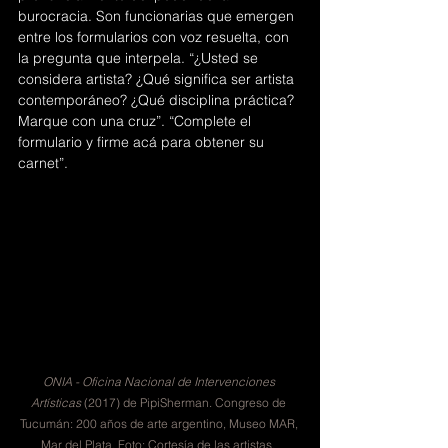
burocracia. Son funcionarias que emergen 
entre los formularios con voz resuelta, con 
la pregunta que interpela. “¿Usted se 
considera artista? ¿Qué significa ser artista 
contemporáneo? ¿Qué disciplina práctica? 
Marque con una cruz”. “Complete el 
formulario y firme acá para obtener su 
carnet”.
ONIA - Oficina Nacional de Intervenciones 
Artísticas
 (2017) de PipiSherman. Congreso de 
Tucumán: 200 años de arte argentino, Museo MAR, 
Mar del Plata. Foto: Cortesía de las artistas.