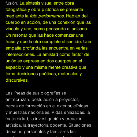
fusión. 
La síntesis visual entre obra 
fotográfica y obra pictórica se presenta 
mediante la 
foto performance
. Hablan del 
cuerpo en acción, de una conexión que las 
vincula y une, como pensando al unísono. 
Un resonar que las hace comenzar una 
frase y que la otra complete el sentido. Una 
empatía profunda las encuentra en varias 
intersecciones. La amistad como factor de 
unión se expresa en dos cuerpos en el 
espacio y una misma mente creativa que 
toma decisiones poéticas, materiales y 
discursivas
.
Las líneas de sus biografías se 
entrecruzan: postulación a proyectos, 
becas de formación en el exterior, clínicas 
y muestras nacionales. Vidas enlazadas: la 
maternidad, la investigación y creación 
artística, la trayectoria docente. Situaciones 
de salud personales y familiares las 