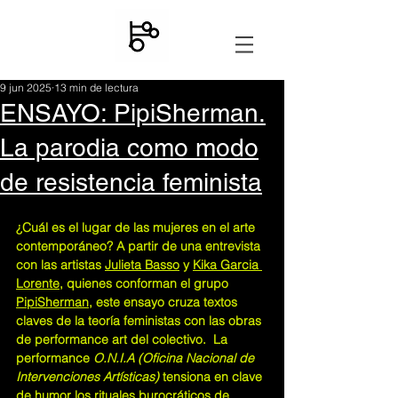
9 jun 2025
13 min de lectura
ENSAYO: PipiSherman.
La parodia como modo
de resistencia feminista
¿Cuál es el lugar de las mujeres en el arte 
contemporáneo? A partir de una entrevista 
con las artistas 
Julieta Basso
 y 
Kika Garcia 
Lorente
, quienes conforman el grupo 
PipiSherman
, este ensayo cruza textos 
claves de la teoría feministas con las obras 
de performance art del colectivo.  La 
performance 
O.N.I.A (Oficina Nacional de 
Intervenciones Artísticas)
 tensiona en clave 
de humor los rituales burocráticos de 