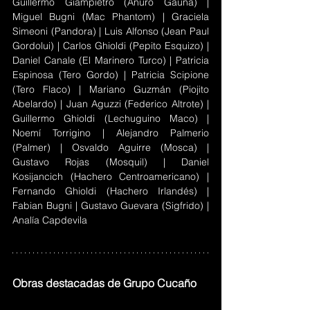
Guillermo Giampietro (Anuro Gauna) | 
Miguel Bugni (Mac Phantom) 
| 
Graciela 
Simeoni (Pandora) | Luis Alfonso (Jean Paul 
Gordolui) 
| 
Carlos Ghioldi (Pepito Esquizo) | 
Daniel Canale (El Marinero Turco) 
| 
Patricia 
Espinosa (Tero Gordo) | Patricia Scipione 
(Tero Flaco) 
| 
Mariano Guzmán (Piojito 
Abelardo) 
| 
Juan Aguzzi (Federico Altrote) | 
Guillermo Ghioldi (Lechuguino Maco) 
| 
Noemí Torrigino 
| 
Alejandro Palmerio 
(Palmer) 
| 
Osvaldo Aguirre (Mosca) | 
Gustavo Rojas (Mosquil) | Daniel  
Kosijancich (Hachero Centroamericano) 
| 
Fernando Ghioldi (Hachero Irlandés) 
| 
Fabian Bugni | Gustavo Guevara (Sigfrido) | 
Analía Capdevila 
Obras destacadas de Grupo Cucaño