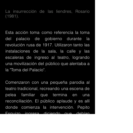
La insurrección de las liendres, Rosario 
(1981).
Esta acción toma como referencia la toma 
del palacio de gobierno durante la 
revolución rusa de 1917. Utilizaron tanto las 
instalaciones de la sala, la calle y las 
escaleras de ingreso al teatro, logrando 
una movilización del público que alentaba a 
la "Toma del Palacio".
Comenzaron con una pequeña parodia al 
teatro tradicional, recreando una escena de 
pelea familiar que termina en una 
reconciliación. El público aplaude y es allí 
donde comienza la intervención. Pepito 
Esquizo ingresa diciendo que debían 
abandonar la sala debido a una infestación 
de liendres, por lo cual los presentes salen 
y bajan las escaleras hasta la puerta del 