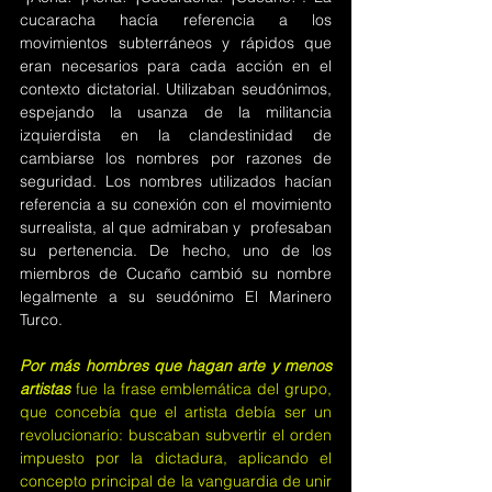
cucaracha hacía referencia a los 
movimientos subterráneos y rápidos que 
eran necesarios para cada acción en el 
contexto dictatorial. Utilizaban seudónimos, 
espejando la usanza de la militancia 
izquierdista en la clandestinidad de 
cambiarse los nombres por razones de 
seguridad. Los nombres utilizados hacían 
referencia a su conexión con el movimiento 
surrealista, al que admiraban y  profesaban 
su pertenencia. De hecho, uno de los 
miembros de Cucaño cambió su nombre 
legalmente a su seudónimo El Marinero 
Turco.
Por más hombres que hagan arte y menos 
artistas
 fue la frase emblemática del grupo, 
que concebía que el artista debía ser un 
revolucionario: buscaban subvertir el orden 
impuesto por la dictadura, aplicando el 
concepto principal de la vanguardia de unir 