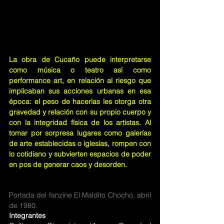
La obra de Cucaño puede interpretarse 
como música o teatro así como 
performance art, en relación al riesgo que 
implicaban sus acciones urbanas en esa 
época: el peso de hacerlas les otorga otra 
gravedad y relación con su propio cuerpo y 
con la integridad física de los artistas. Al 
tomar por sorpresa lugares como galerías 
de arte establecidas o iglesias, rompen con 
lo cotidiano y subvierten espacios de poder 
en pos de generar caos y desorden. 
Portada del fanzine El Maldito Chocho, abril 
de 1980.
Integrantes