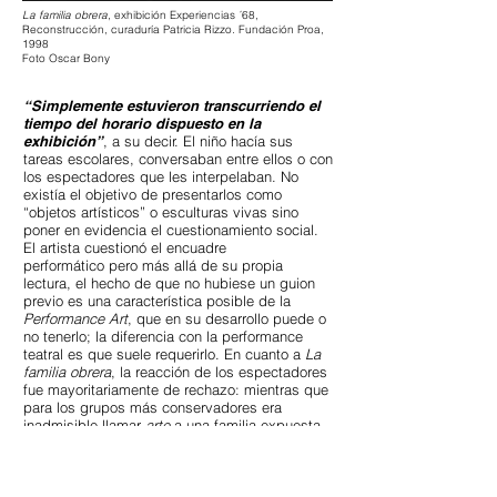
La familia obrera
, exhibición Experiencias ´68,
Reconstrucción, curaduría Patricia Rizzo. Fundación Proa,
1998
Foto Oscar Bony
“Simplemente estuvieron transcurriendo el
tiempo del horario dispuesto en la
exhibición”
, a su decir.
El niño hacía sus
tareas escolares, conversaban entre ellos o con
los espectadores que les interpelaban. No
existía el objetivo de presentarlos como
“objetos artísticos” o esculturas vivas sino
poner en evidencia el cuestionamiento social.
El artista cuestionó el encuadre
performático pero más allá de su propia
lectura, el hecho de que no hubiese un guion
previo es una característica posible de la
Performance Art
, que en su desarrollo puede o
no tenerlo; la diferencia con la performance
teatral es que suele requerirlo. En cuanto a
La
familia obrera
, la reacción de los espectadores
fue mayoritariamente de rechazo: mientras que
para los grupos más conservadores era
inadmisible llamar
arte
a una familia expuesta,
de igual modo los más progresistas señalaron
la humillación que suponía para el grupo
familiar de escasos recursos aceptar exhibirse
como tal. Bony señalaba que la familia