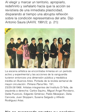
Al elegir y marcar un territorio, apropiarlo,
redefinirlo y señalarlo hacía que la acción se
revistiera de una inmediata plasticidad,
disparando al tiempo una abrupta reflexión
sobre la condición representativa del arte.
Dijo
Antonio Saura (AAVV, 1991/2, p. 21):
La escena artística se encontraba inmersa en un período
activo y experimental y las acciones de la vanguardia
tuvieron entonces una dimensión pública y mediática
inédita en Buenos Aires. Portada de la revista semanal de
mayor circulación:
Primera Plana
Nro. 191,
23/29.081966. Artistas integrantes del Instituto Di Tella, de
izquierda a derecha: Carlos Squirru, Miguel Ángel Rondano,
Dalila Puzzovio, Edgardo Giménez, Pablo Mesejean, Delia
Cancela, Juan Stoppani, Susana Salgado y Alfredo
Rodríguez Arias.