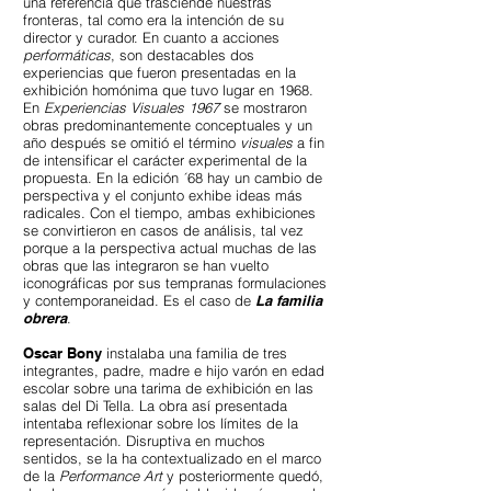
una referencia que trasciende nuestras
fronteras, tal como era la intención de su
director y curador. En cuanto a acciones
performáticas
, son destacables dos
experiencias que fueron presentadas en la
exhibición homónima que tuvo lugar en 1968.
En
Experiencias Visuales 1967
se mostraron
obras predominantemente conceptuales y un
año después se omitió el término
visuales
a fin
de intensificar el carácter experimental de la
propuesta. En la edición ´68 hay un cambio de
perspectiva y el conjunto exhibe ideas más
radicales. Con el tiempo, ambas exhibiciones
se convirtieron en casos de análisis, tal vez
porque a la perspectiva actual muchas de las
obras que las integraron se han vuelto
iconográficas por sus tempranas formulaciones
y contemporaneidad. Es el caso de
La familia
obrera
.
Oscar Bony
instalaba una familia de tres
integrantes, padre, madre e hijo varón en edad
escolar sobre una tarima de exhibición en las
salas del Di Tella. La obra así presentada
intentaba reflexionar sobre los límites de la
representación. Disruptiva en muchos
sentidos, se la ha contextualizado en el marco
de la
Performance Art
y posteriormente quedó,