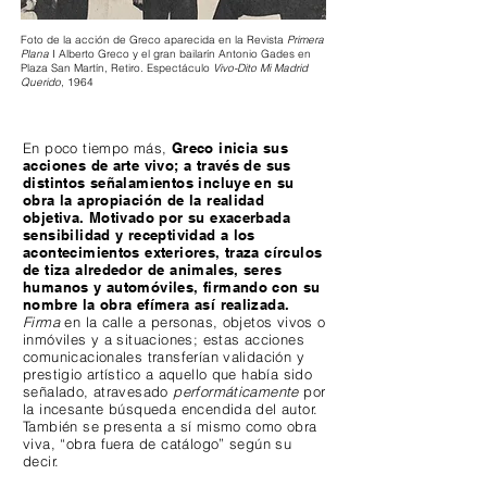
Foto de la acción de Greco aparecida en la Revista
Primera
Plana
I Alberto Greco y el gran bailarín Antonio Gades en
Plaza San Martín, Retiro. Espectáculo
Vivo-Dito
Mi Madrid
Querido
, 1964
En poco tiempo más,
Greco inicia sus
acciones de arte vivo; a través de sus
distintos señalamientos incluye en su
obra la apropiación de la realidad
objetiva. Motivado por su exacerbada
sensibilidad y receptividad a los
acontecimientos exteriores, traza círculos
de tiza alrededor de animales, seres
humanos y automóviles, firmando con su
nombre la obra efímera así realizada.
Firma
en la calle a personas, objetos vivos o
inmóviles y a situaciones; estas acciones
comunicacionales transferían validación y
prestigio artístico a aquello que había sido
señalado, atravesado
performáticamente
por
la incesante búsqueda encendida del autor.
También se presenta a sí mismo como obra
viva, “obra fuera de catálogo” según su
decir.