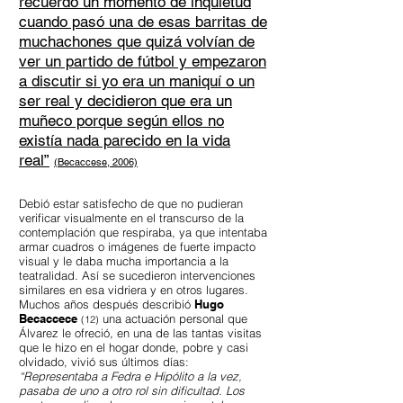
recuerdo un momento de inquietud
cuando pasó una de esas barritas de
muchachones que quizá volvían de
ver un partido de fútbol y empezaron
a discutir si yo era un maniquí o un
ser real y decidieron que era un
muñeco porque según ellos no
existía nada parecido en la vida
real”
(Becaccese, 2006)
Debió estar satisfecho de que no pudieran
verificar visualmente en el transcurso de la
contemplación que respiraba, ya que intentaba
armar cuadros o imágenes de fuerte impacto
visual y le daba mucha importancia a la
teatralidad. Así se sucedieron intervenciones
similares en esa vidriera y en otros lugares.
Muchos años después describió
Hugo
Becaccece
una
actuación personal que
(12)
Álvarez le ofreció, en una de las tantas visitas
que le hizo en el hogar donde, pobre y casi
olvidado, vivió sus últimos días:
“Representaba a Fedra e Hipólito a la vez,
pasaba de uno a otro rol sin dificultad. Los