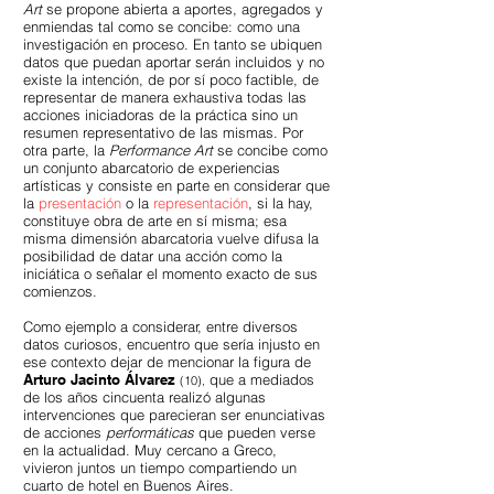
Art
se propone abierta a aportes, agregados y
enmiendas tal como se concibe: como una
investigación en proceso. En tanto se ubiquen
datos que puedan aportar serán incluidos y no
existe la intención, de por sí poco factible, de
representar de manera exhaustiva todas las
acciones iniciadoras de la práctica sino un
resumen representativo de las mismas. Por
otra parte, la
Performance Art
se concibe como
un conjunto abarcatorio de experiencias
artísticas y consiste en parte en considerar que
la
presentación
o la
representación
, si la hay,
constituye obra de arte en sí misma; esa
misma dimensión abarcatoria vuelve difusa la
posibilidad de datar una acción como la
iniciática o señalar el momento exacto de sus
comienzos.
Como ejemplo a considerar, entre diversos
datos curiosos, encuentro que sería injusto en
ese contexto dejar de mencionar la figura de
Arturo Jacinto Álvarez
que a mediados
(10),
de los años cincuenta realizó algunas
intervenciones que parecieran ser enunciativas
de acciones
performáticas
que pueden verse
en la actualidad. Muy cercano a Greco,
vivieron juntos un tiempo compartiendo un
cuarto de hotel en Buenos Aires.