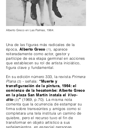
Alberto Greco en Las Palmas, 1964.
Una de las figuras más radicales de la
época,
Alberto Greco
, aparece
(1)
reiteradamente como actor, gestor y
partícipe de esa etapa germinal en acciones
que establecen su rol de artista iniciático,
figura clave y fundamental.
En su edición número 333, la revista
Primera
Plana
- señala:
“Muerte y
(
2)
transfiguración de la pintura, 1964: el
comienzo de la hecatombe: Alberto Greco
en la plaza San Martín instala el
Vivo-
dito
”
(1969, p.70).
La misma nota
(
3)
comenta que la ocurrencia de estampar su
firma sobre transeúntes y amigos como si
completara una tela instituía un camino de
quiebre, pero el recurso tuvo el fin de
transformar en objeto artístico a sus
señalamientos, en especial personas.