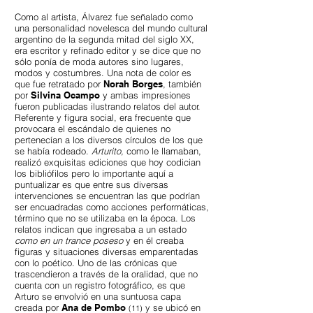
Como al artista, Álvarez fue señalado como
una personalidad novelesca del mundo cultural
argentino de la segunda mitad del siglo XX,
era escritor y refinado editor y se dice que no
sólo ponía de moda autores sino lugares,
modos y costumbres. Una nota de color es
que fue retratado por
Norah Borges
, también
por
Silvina Ocampo
y ambas impresiones
fueron publicadas ilustrando relatos del autor.
Referente y figura social, era frecuente que
provocara el escándalo de quienes no
pertenecían a los diversos círculos de los que
se había rodeado.
Arturito,
como le llamaban,
realizó exquisitas ediciones que hoy codician
los bibliófilos pero lo importante aquí a
puntualizar es que entre sus diversas
intervenciones se encuentran las que podrían
ser encuadradas como acciones performáticas,
término que no se utilizaba en la época. Los
relatos indican que ingresaba a un estado
como en un trance poseso
y en él creaba
figuras y situaciones diversas emparentadas
con lo poético. Uno de las crónicas que
trascendieron a través de la oralidad, que no
cuenta con un registro fotográfico, es que
Arturo se envolvió en una suntuosa capa
creada por
Ana de Pombo
y se ubicó en
(11)