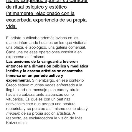
No es exagerado apuntar su carácter
de ritual psíquico y estético
íntimamente relacionado con la
exacerbada experiencia de su propia
vida.
El artista publicaba además avisos en los
diarios informando horarios en los que visitaría
una plaza, el zoológico, una galería comercial.
Cada una de esas operaciones consistía en
exponerse a sí mismo.
Las acciones de la vanguardia tuvieron
entonces una dimensión pública y mediática
inédita y la escena artística se encontraba
inmersa en un período activo y
experimental.
Sin embargo, en ese contexto
Greco estuvo muchas veces enfrentado a la
ilegibilidad del mensaje planteado y atraía
hacia su cabeza tanto alabanzas como
vituperios.
Es que es con un pertinaz
convencimiento que adopta una postura
rupturista y se percibe a sí mismo como obra y
médium
de su propia acción artística. A
respecto, es esclarecedora la visión de Inés
Katzenstein: