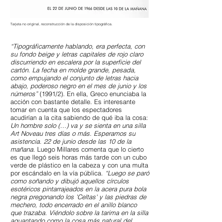
Tarjeta no original, reconstrucción de la disposición tipográfica.
“Tipográficamente hablando, era perfecta, con
su fondo beige y letras capitales de rojo claro
discurriendo en escalera por la superficie del
cartón. La fecha en molde grande, pesada,
como empujando el conjunto de letras hacia
abajo, poderoso negro en el mes de junio y los
números”
(1991/2)
.
En ella, Greco enunciaba la
acción con bastante detalle. Es interesante
tomar en cuenta que los espectadores
acudirían a la cita sabiendo de qué iba la cosa:
Un hombre solo (…) va y se sienta en una silla
Art Noveau tres días o más. Esperamos su
asistencia. 22 de junio desde las 10 de la
mañana.
Luego Millares comenta que lo cierto
es que llegó seis horas más tarde con un cubo
verde de plástico en la cabeza y con una multa
por escándalo en la vía pública.
“Luego se paró
como soñando y dibujó aquellos círculos
esotéricos pintarrajeados en la acera pura bola
negra pregonando los 'Celtas' y las piedras de
mechero, todo encerrado en el anillo blanco
que trazaba. Viéndolo sobre la tarima en la silla
aguantando como la cosa más natural del