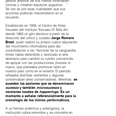
gestos amplios de sus manos inventaban
túnicas y creaban espacios augustos…”
Tal vez es por esas cualidades que sus
acciones poéticas trascendieron en el
recuerdo.
Establecido en 1958, el Centro de Artes
Visuales del Instituto Torcuato Di Tella dio
desde 1963 un giro decisivo a partir de la
dirección del crítico y curador
Jorge Romero
Brest
, quién realizó su propio vuelco abjurando
del movimiento informalista para dar
consolidación a los “fervores”de la vanguardia.
Antes había defendido y teorizado el arte
abstracto pero cambió su rumbo convencido
de apoyar con las producciones jóvenes lo
nuevo, que planeaba promover tanto en
nuestro país como en el exterior. El período
reflejaba distintas vertientes y algunas
conservaban aires conservadores. Mientras,
se
suceden las acciones que se denominaron
sucesos
y también
microsucesos
y
versiones locales de
happenings
. Es un
momento a señalar referencialmente para la
cronología de los inicios
performáticos
.
A un tiempo polémica y prestigiosa, la
institución cobra renombre y se convierte en