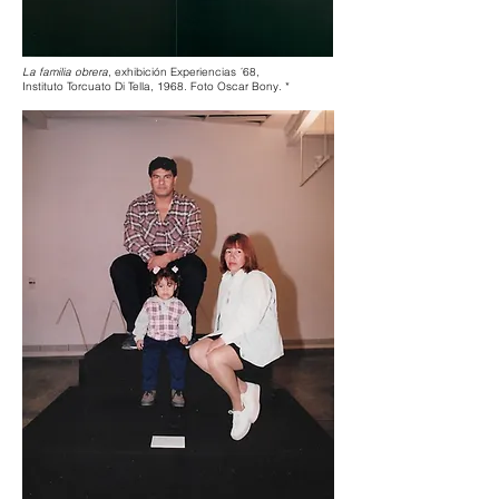
La familia obrera
, exhibición Experiencias ´68,
Instituto Torcuato Di Tella, 1968. Foto Oscar Bony. *