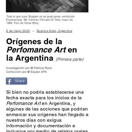
Todo lo que Juan Stoppani no se pudo poner
, exhibición
Experiencias ´68, Instituto Torcuato Di Tella, mayo de
1968. Foto de Oscar Bony.
6 de mayo 2020
––
Buenos Aires, Argentina
Orígenes de la
Perfomance Art
en
la Argentina
(Primera parte)
Investigación por @ Patricia Rizzo
Corrección por @ Equipo APA
Share
Si bien no podría establecerse una
fecha exacta para los inicios de la
Perfomance Art
en Argentina, y
algunas de las acciones que podrían
enmarcar sus orígenes han llegado a
nuestros días con exigua
información y documentación e
inclusive por medio de relatos orales