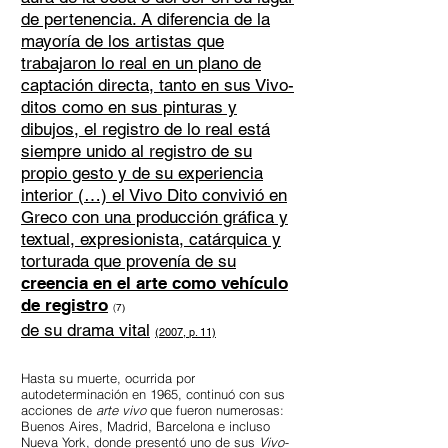
de pertenencia. A diferencia de la
mayoría de los artistas que
trabajaron lo real en un plano de
captación directa, tanto en sus Vivo-
ditos como en sus pinturas y
dibujos, el registro de lo real está
siempre unido al registro de su
propio gesto y de su experiencia
interior (…) el Vivo Dito convivió en
Greco con una producción gráfica y
textual, expresionista, catárquica y
torturada que provenía de su
creencia en el arte como vehículo
de registro
(
7)
de su drama vital
(2007, p. 11)
Hasta su muerte, ocurrida por
autodeterminación en 1965, continuó con sus
acciones de
arte vivo
que fueron numerosas:
Buenos Aires, Madrid, Barcelona e incluso
Nueva York, donde presentó uno de sus
Vivo-