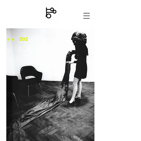
+ +
002