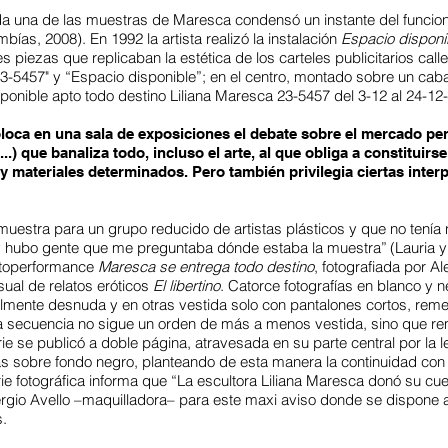
 una de las muestras de Maresca condensó un instante del funciona
mbías, 2008). En 1992 la artista realizó la instalación
Espacio disponi
 piezas que replicaban la estética de los carteles publicitarios ca
-5457" y “Espacio disponible”; en el centro, montado sobre un cabal
sponible apto todo destino Liliana Maresca 23-5457 del 3-12 al 24-12-
 coloca en una sala de exposiciones el debate sobre el mercado per
.) que banaliza todo, incluso el arte, al que obliga a constitui
y materiales determinados. Pero también privilegia ciertas inter
uestra para un grupo reducido de artistas plásticos y que no tenía
ió y hubo gente que me preguntaba dónde estaba la muestra”
(Lauria 
fotoperformance
Maresca se entrega todo destino
, fotografiada por A
sual de relatos eróticos
El libertino
. Catorce fotografías en blanco y
lmente desnuda y en otras vestida solo con pantalones cortos, reme
 secuencia no sigue un orden de más a menos vestida, sino que remi
rie se publicó a doble página, atravesada en su parte central por l
as sobre fondo negro, planteando de esta manera la continuidad co
rie fotográfica informa que “La escultora Liliana Maresca donó su cu
Sergio Avello –maquilladora– para este maxi aviso donde se dispone
s.