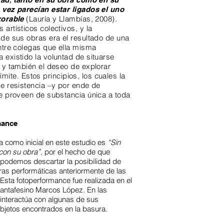
,
 vez parecían estar ligados el uno
(Lauría y Llambías, 2008)
.
xorable
artísticos colectivos, y la
de sus obras era el resultado de una
ntre colegas que ella misma
existido la voluntad de situarse
 y también el deseo de explorar
 límite. Estos principios, los cuales la
e resistencia –y por ende de
e proveen de substancia única a toda
mance
 como inicial en este estudio es
“Sin
 con su obra”
, por el hecho de que
o podemos descartar la posibilidad de
as performáticas anteriormente de las
 Esta fotoperformance fue realizada en el
 santafesino Marcos López. En las
nteractúa con algunas de sus
objetos encontrados en la basura.