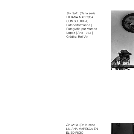
Sin título.
(De la serie
LILIANA MARESCA
CON SU OBRA)
Fotoperformance |
Fotografía por Marcos
López | Año 1983 |
Crédito: Rolf Art
Sin título
. (De la serie
LILIANA MARESCA EN
EL EDIFICIO