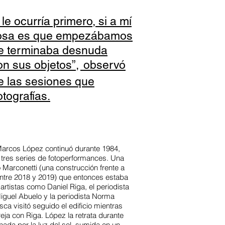
le ocurría primero, si a mí
a cosa es que empezábamos
re terminaba desnuda
n sus objetos”,
observó
e las sesiones que
otografías.
 Marcos López continuó durante 1984,
n tres series de fotoperformances. Una
io Marconetti (una construcción frente a
tre 2018 y 2019) que entonces estaba
tistas como Daniel Riga, el periodista
iguel Abuelo y la periodista Norma
sca visitó seguido el edificio mientras
eja con Riga. López la retrata durante
inada por la luz del sol, sumida en un