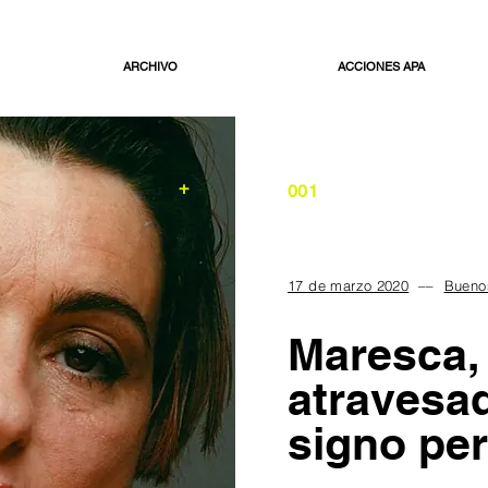
ARCHIVO
ACCIONES APA
+
001
17 de marzo 2020
––
Buenos
Maresca,
atravesad
signo pe