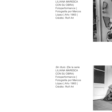
LILIANA MARESCA
CON SU OBRA)
Fotoperformance |
Fotografía por Marcos
López | Año 1983 |
Crédito: Rolf Art
Sin título.
(De la serie
LILIANA MARESCA
CON SU OBRA)
Fotoperformance |
Fotografía por Marcos
López | Año 1983 |
Crédito: Rolf Art