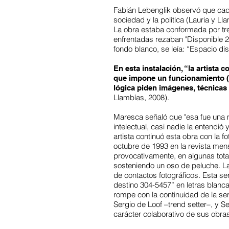
Fabián Lebenglik observó que cada
sociedad y la política (Lauria y Lla
La obra estaba conformada por tres
enfrentadas rezaban "Disponible 23
fondo blanco, se leía: “Espacio di
En esta instalación, “la artista
que impone un funcionamiento (..
lógica piden imágenes, técnicas 
Llambías, 2008).
Maresca señaló que "esa fue una m
intelectual, casi nadie la entend
artista continuó esta obra con la 
octubre de 1993 en la revista men
provocativamente, en algunas tota
sosteniendo un oso de peluche. La
de contactos fotográficos. Esta se
destino 304-5457” en letras blanc
rompe con la continuidad de la se
Sergio de Loof –trend setter–, y 
carácter colaborativo de sus obra