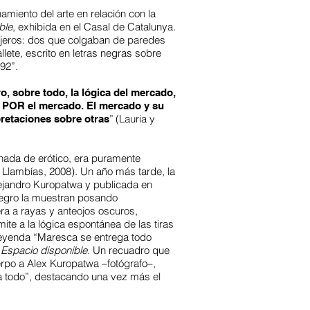
miento del arte en relación con la
ble
, exhibida en el Casal de Catalunya.
llejeros: dos que colgaban de paredes
lete, escrito en letras negras sobre
92”.
o, sobre todo, la lógica del mercado,
rse POR el mercado. El mercado y su
”
(Lauria y
pretaciones sobre otras
 nada de erótico, era puramente
y Llambías, 2008). Un año más tarde, la
lejandro Kuropatwa y publicada en
 negro la muestran posando
ra a rayas y anteojos oscuros,
te a la lógica espontánea de las tiras
a leyenda “Maresca se entrega todo
n
Espacio disponible
. Un recuadro que
erpo a Alex Kuropatwa –fotógrafo–,
 a todo”, destacando una vez más el