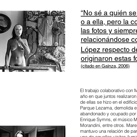
“No sé a quién se 
o a ella, pero l
las fotos y siemp
relacionándose co
López respecto d
originaron estas f
(citado en Gainza, 2006)
El trabajo colaborativo con
año en que juntos realizaro
de ellas se hizo en el edific
Parque Lezama, demolida en
abandonado y ocupado por ar
Enrique Symns, el músico M
Morandini, entre otros. Mare
mantuvo una relación de par
una de aquellas visitas ilum