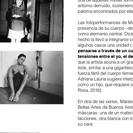
entorno derruido, sostenie
paloma encontrados por ella
Las fotoperformances de Ma
presencia de su cuerpo –de
como elemento central. Dice
hecho la llevó a integrarse
algunos casos una unidad (.
pensarse a través de un c
tensiones entre el yo, el d
que la artista acuna a un g
éste, similar a una gigantes
fuerza fértil del cuerpo feme
Adriana Lauria sugiere inter
como un hijo, que requiere 
Rosa, 2016).
En otra de las series, Mare
Bellas Artes de Buenos Aire
máscaras: una de un materia
facciones, otra blanca con l
su cara.