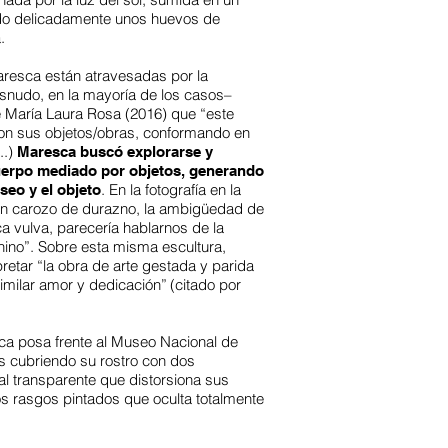
ndo delicadamente unos huevos de
.
resca están atravesadas por la
snudo, en la mayoría de los casos–
 María Laura Rosa (2016) que “este
 con sus objetos/obras, conformando en
..)
Maresca buscó explorarse y
uerpo mediado por objetos, generando
. En la fotografía en la
eseo y el objeto
ran carozo de durazno, la ambigüedad de
ca vulva, parecería hablarnos de la
nino”.
Sobre esta misma escultura,
pretar “la obra de arte gestada y parida
similar amor y dedicación”
(citado por
sca posa frente al Museo Nacional de
s cubriendo su rostro con dos
l transparente que distorsiona sus
os rasgos pintados que oculta totalmente