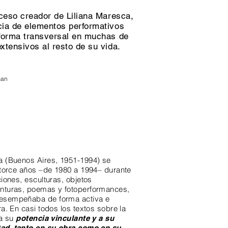
oceso creador de Liliana Maresca,
cia de elementos performativos
 forma transversal en muchas de
xtensivos al resto de su vida.
man
a (Buenos Aires, 1951-1994) se
catorce años –de 1980 a 1994– durante
ciones, esculturas, objetos
inturas, poemas y fotoperformances,
desempeñaba de forma activa e
ra. En casi todos los textos sobre la
 a su
potencia vinculante
y a su
tad
tanto en su obra como en su