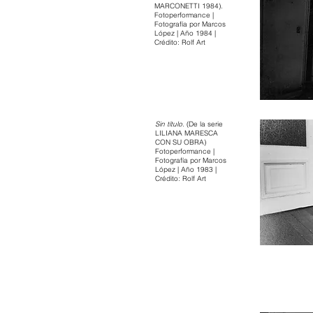
MARCONETTI 1984).
Fotoperformance |
Fotografía por Marcos
López | Año 1984 |
Crédito: Rolf Art
Sin título.
(De la serie
LILIANA MARESCA
CON SU OBRA)
Fotoperformance |
Fotografía por Marcos
López | Año 1983 |
Crédito: Rolf Art