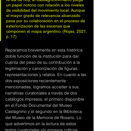
un papel notorio con relación a los niveles 
de visibilidad del movimiento local. Aunque 
el mayor grado de relevancia alcanzado 
pasa por su colaboración en el proceso de 
exteriorización de las escenas que 
componen el mapa argentino. (Rojas, 2021, 
p. 17)
Reparamos brevemente en esta histórica 
doble función de la institución para dar 
cuenta del peso de su contribución a la 
legitimación y canonización de figuras, 
representaciones y relatos. En cuanto a las 
dos exposiciones recientemente 
mencionadas, logramos acceder a sus 
narrativas curatoriales a través de dos 
catálogos impresos, el primero disponible 
en el Fondo Documental del Museo 
Castagnino y el segundo en la Biblioteca 
del Museo de la Memoria de Rosario. Lo 
que advertimos en la lectura de estos 
textos curatoriales y/o ensayos críticos, 