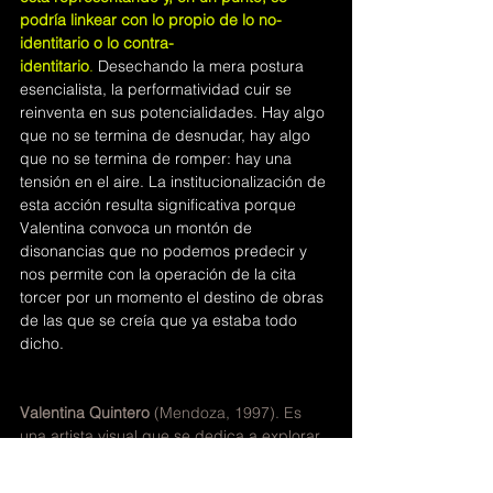
podría linkear con lo propio de lo no-
identitario o lo contra-
identitario
.
Desechando la mera postura 
esencialista, la performatividad cuir se 
reinventa en sus potencialidades. Hay algo 
que no se termina de desnudar, hay algo 
que no se termina de romper: hay una 
tensión en el aire. La institucionalización de 
esta acción resulta significativa porque 
Valentina convoca un montón de 
disonancias que no podemos predecir y 
nos permite con la operación de la cita 
torcer por un momento el destino de obras 
de las que se creía que ya estaba todo 
dicho.
Valentina Quintero 
(Mendoza, 1997).
Es 
una artista visual que se dedica a explorar 
la performance, la música, el dibujo y la 
pintura. A través de instalaciones y 