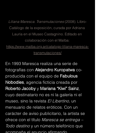
Liliana Maresca. Transmutaciones 
(2008). Libro-
Catálogo de la exposición, curada por Adriana 
Lauría en el Museo Castagnino. Editado en 
colaboración con el Malba: 
https://www.malba.org.ar/catalogo-liliana-maresca-
transmutaciones/
En 1993 Maresca realiza una serie de 
fotografías con 
Alejandro Kuropatwa 
co-
producida con el equipo de 
Fabulous 
Nobodies
, agencia ficticia creada por 
Roberto Jacoby
 y 
Mariana “Kiwi” Sainz
, 
cuyo destinatario no es ni la galería ni el 
museo, sino la revista 
El Libertino, 
un 
mensuario de relatos eróticos. Con un 
carácter de aviso publicitario, la artista se 
ofrece con el título 
Maresca se entrega – 
Todo destino 
y un número telefónico que 
acompaña el anuncio afirmando 