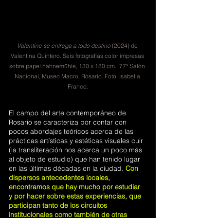
Valentine se entrega a todo destino 
(2024) de 
Valentina Quintero. Seis fotografías color impresas 
sobre papel hahnemühle, 130 x 180 cm.  77° Salón 
Nacional, Museo Macro, Rosario. Foto: Isabella 
Franco.
El campo del arte contemporáneo de 
Rosario se caracteriza por contar con 
pocos abordajes teóricos acerca de las 
prácticas artísticas y estéticas visuales cuir 
(la transliteración nos acerca un poco más 
al objeto de estudio) que han tenido lugar 
en las últimas décadas en la ciudad.
Con 
dispersos antecedentes locales, 
encontramos que hay mucho por estudiar 
y por hacer sobre estas experiencias, que 
participan tanto de los circuitos 
institucionales como también de otras 