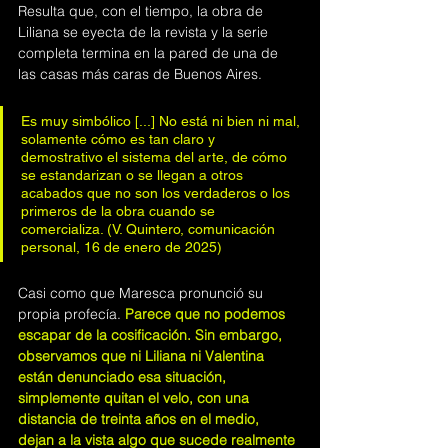
Resulta que, con el tiempo, la obra de 
Liliana se eyecta de la revista y la serie 
completa termina en la pared de una de 
las casas más caras de Buenos Aires. 
Es muy simbólico [...] No está ni bien ni mal, 
solamente cómo es tan claro y 
demostrativo el sistema del arte, de cómo 
se estandarizan o se llegan a otros 
acabados que no son los verdaderos o los 
primeros de la obra cuando se 
comercializa. (V. Quintero, comunicación 
personal, 16 de enero de 2025)
Casi como que Maresca pronunció su 
propia profecía.
Parece que no podemos 
escapar de la cosificación. Sin embargo, 
observamos que ni Liliana ni Valentina 
están denunciado esa situación, 
simplemente quitan el velo, con una 
distancia de treinta años en el medio, 
dejan a la vista algo que sucede realmente 