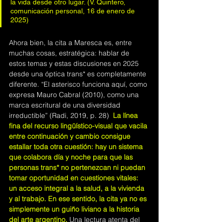
la vida desde otro lugar. (V. Quintero, 
comunicación personal, 16 de enero de 
2025)
Ahora bien, la cita a Maresca es, entre 
muchas cosas, estratégica: hablar de 
estos temas y estas discusiones en 2025 
desde una óptica trans* es completamente 
diferente. “El asterisco funciona aquí, como 
expresa Mauro Cabral (2010), como una 
marca escritural de una diversidad 
irreductible” (Radi, 2019, p. 28)
.
La línea 
fina del recurso lingüístico-visual que vacila 
entre continuación y cambio consigue 
estallar toda otra cuestión: hay un sistema 
que colabora día y noche para que las 
personas trans* no pertenezcan ni puedan 
tomar oportunidad en cuestiones vitales: 
un acceso integral a la salud, a la vivienda 
y al trabajo. En ese sentido, la cita ya no es 
simplemente un guiño liviano a la historia 
del arte argentino.
Una lectura atenta del 