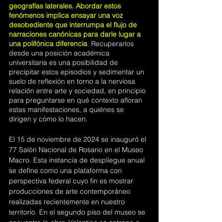
geografías laterales. Abordar estos 
fenómenos implica ensayar una voz 
desobediente que interrumpa el flujo de 
narraciones canónicas para darle lugar a 
una polifónica diferencia
.
 Recuperarlos 
desde una posición académica 
universitaria es una posibilidad de 
precipitar estos episodios y sedimentar un 
suelo de reflexión en torno a la nerviosa 
relación entre arte y sociedad, en principio 
para preguntarse en qué contexto afloran 
estas manifestaciones, a quiénes se 
dirigen y cómo lo hacen.
El 15 de noviembre de 2024 se inauguró el 
77 Salón Nacional de Rosario en el Museo 
Macro. Esta instancia de despliegue anual 
se define como una plataforma con 
perspectiva federal cuyo fin es mostrar 
producciones de arte contemporáneo 
realizadas recientemente en nuestro 
territorio. En el segundo piso del museo se 