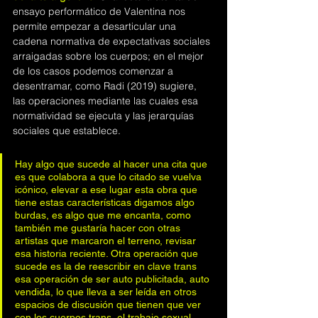
ensayo performático de Valentina nos 
permite empezar a desarticular una 
cadena normativa de expectativas sociales 
arraigadas sobre los cuerpos; en el mejor 
de los casos podemos comenzar a 
desentramar, como Radi (2019) sugiere, 
las operaciones mediante las cuales esa 
normatividad se ejecuta y las jerarquías 
sociales que establece.
Hay algo que sucede al hacer una cita que 
es que colabora a que lo citado se vuelva 
icónico, elevar a ese lugar esta obra que 
tiene estas características digamos algo 
burdas, es algo que me encanta, como 
también me gustaría hacer con otras 
artistas que marcaron el terreno, revisar 
esa historia reciente. Otra operación que 
sucede es la de reescribir en clave trans 
esa operación de ser auto publicitada, auto 
vendida, lo que lleva a ser leída en otros 
espacios de discusión que tienen que ver 
con los cuerpos trans, el trabajo sexual 