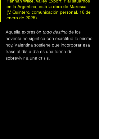
Hannah Wilke, Valley Export. Y al situarnos 
en la Argentina, está la obra de Maresca. 
(V. Quintero, comunicación personal, 16 de 
enero de 2025)
Aquella expresión 
todo destino
 de los 
noventa no significa con exactitud lo mismo 
hoy. Valentina sostiene que incorporar esa 
frase al día a día es una forma de 
sobrevivir a una crisis.