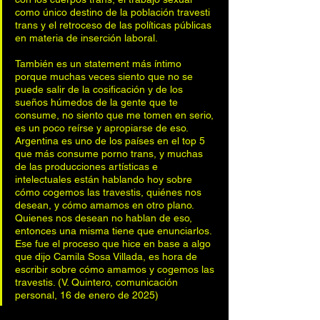
como único destino de la población travesti 
trans y el retroceso de las políticas públicas 
en materia de inserción laboral.
También es un statement más íntimo 
porque muchas veces siento que no se 
puede salir de la cosificación y de los 
sueños húmedos de la gente que te 
consume, no siento que me tomen en serio, 
es un poco reírse y apropiarse de eso. 
Argentina es uno de los países en el top 5 
que más consume porno trans, y muchas 
de las producciones artísticas e 
intelectuales están hablando hoy sobre 
cómo cogemos las travestis, quiénes nos 
desean, y cómo amamos en otro plano. 
Quienes nos desean no hablan de eso, 
entonces una misma tiene que enunciarlos. 
Ese fue el proceso que hice en base a algo 
que dijo Camila Sosa Villada, es hora de 
escribir sobre cómo amamos y cogemos las 
travestis. (V. Quintero, comunicación 
personal, 16 de enero de 2025)