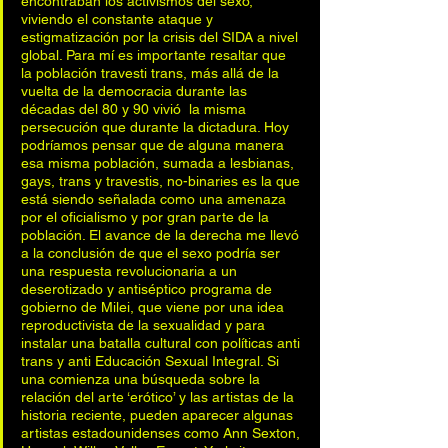
encontraban los activismos del sexo, 
viviendo el constante ataque y 
estigmatización por la crisis del SIDA a nivel 
global. Para mí es importante resaltar que 
la población travesti trans, más allá de la 
vuelta de la democracia durante las 
décadas del 80 y 90 vivió  la misma 
persecución que durante la dictadura. Hoy 
podríamos pensar que de alguna manera 
esa misma población, sumada a lesbianas, 
gays, trans y travestis, no-binaries es la que 
está siendo señalada como una amenaza 
por el oficialismo y por gran parte de la 
población. El avance de la derecha me llevó 
a la conclusión de que el sexo podría ser 
una respuesta revolucionaria a un 
deserotizado y antiséptico programa de 
gobierno de Milei, que viene por una idea 
reproductivista de la sexualidad y para 
instalar una batalla cultural con políticas anti 
trans y anti Educación Sexual Integral. Si 
una comienza una búsqueda sobre la 
relación del arte ‘erótico’ y las artistas de la 
historia reciente, pueden aparecer algunas 
artistas estadounidenses como Ann Sexton, 