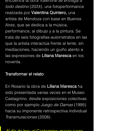
encuentra la obra 
Valentine se entrega a 
todo destino 
(2024)
, 
una fotoperformance 
realizada por 
Valentina Quintero,
 una 
artista de Mendoza con base en Buenos 
Aires, que se dedica a la música, 
performance, al dibujo y a la pintura. Se 
trata de seis fotografías-autorretratos en las 
que la artista interactúa frente al lente, sin 
mediaciones, haciendo un guiño atento a 
las expresiones de 
Liliana Maresca 
en los 
noventa.
Transformar el relato
En Rosario la obra de 
Liliana Maresca
 ha 
sido presentada varias veces en el Museo 
Castagnino, desde exposiciones colectivas 
como por ejemplo 
Juego de Damas
 (1995) 
hacia su imponente retrospectiva individual 
Transmutaciones 
(2008). 
Al día de hoy, el Castagnino+macro juega 