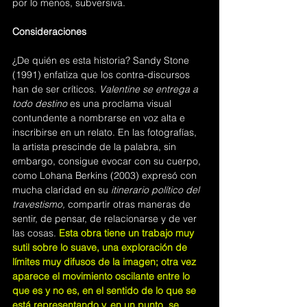
por lo menos, subversiva.
Consideraciones
¿De quién es esta historia? Sandy Stone 
(1991) enfatiza que los contra-discursos 
han de ser críticos. 
Valentine se entrega a 
todo destino
 es una proclama visual 
contundente a nombrarse en voz alta e 
inscribirse en un relato. En las fotografías, 
la artista prescinde de la palabra, sin 
embargo, consigue evocar con su cuerpo, 
como Lohana Berkins (2003) expresó con 
mucha claridad en su 
itinerario político del 
travestismo, 
compartir otras maneras de 
sentir, de pensar, de relacionarse y de ver 
las cosas.
Esta obra tiene un trabajo muy 
sutil sobre lo suave, una exploración de 
límites muy difusos de la imagen; otra vez 
aparece el movimiento oscilante entre lo 
que es y no es, en el sentido de lo que se 
está representando y, en un punto, se 