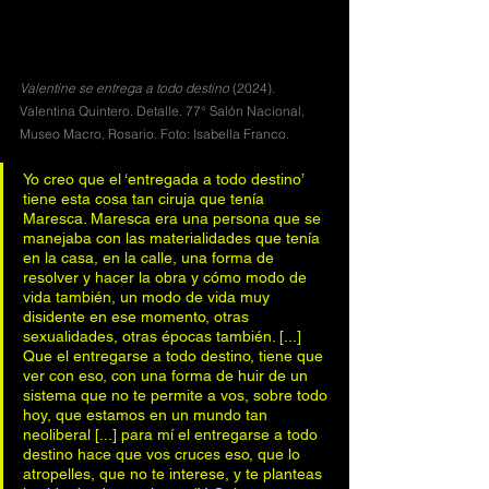
Valentine se entrega a todo destino 
(2024). 
Valentina Quintero. Detalle. 77° Salón Nacional, 
Museo Macro, Rosario. Foto: Isabella Franco.
Yo creo que el ‘entregada a todo destino’ 
tiene esta cosa tan ciruja que tenía 
Maresca. Maresca era una persona que se 
manejaba con las materialidades que tenía 
en la casa, en la calle, una forma de 
resolver y hacer la obra y cómo modo de 
vida también, un modo de vida muy 
disidente en ese momento, otras 
sexualidades, otras épocas también. [...] 
Que el entregarse a todo destino, tiene que 
ver con eso, con una forma de huir de un 
sistema que no te permite a vos, sobre todo 
hoy, que estamos en un mundo tan 
neoliberal [...] para mí el entregarse a todo 
destino hace que vos cruces eso, que lo 
atropelles, que no te interese, y te planteas 