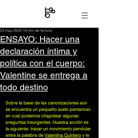
23 may 2025
10 min de lectura
ENSAYO: Hacer una
declaración íntima y
política con el cuerpo:
Valentine se entrega a
todo destino
Sobre la base de las canonizaciones aún 
se encuentra un pequeño suelo pantanoso 
en cual podemos chapotear algunas 
preguntas insurgentes. Nuestra acción es 
la siguiente: trazar un movimiento pendular 
entre la palabra de 
Valentina Quintero
 y la 